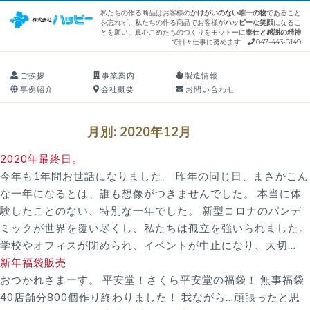
S
私たちの作る商品はお客様の
かけがいのない唯一の物
であること
を忘れず、私たちの作る商品でお客様が
ハッピーな笑顔
になるこ
k
とを願い、真心こめたものづくりをモットーに
奉仕と感謝の精神
i
で日々仕事に努めます
047-443-8149
p
ご挨拶
事業案内
製造情報
t
事例紹介
会社概要
お問い合わせ
o
c
o
月別: 2020年12月
n
2020年最終日。
t
今年も1年間お世話になりました。 昨年の同じ日、まさかこん
e
な一年になるとは、誰も想像がつきませんでした。 本当に体
n
験したことのない、特別な一年でした。 新型コロナのパンデ
t
ミックが世界を覆い尽くし、私たちは孤立を強いられました。
学校やオフィスが閉められ、イベントが中止になり、大切…
新年福袋販売
おつかれさまーす。 平安堂！さくら平安堂の福袋！ 無事福袋
40店舗分800個作り終わりました！ 我ながら…頑張ったと思