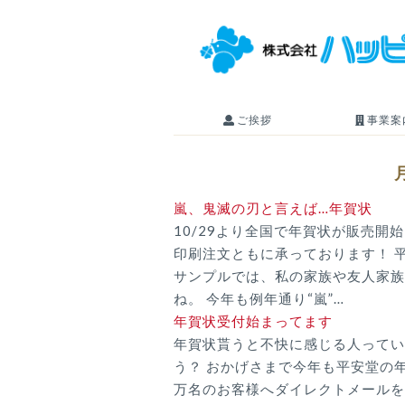
S
k
i
p
t
ご挨拶
事業案
o
c
o
n
嵐、鬼滅の刃と言えば…年賀状
t
10/29より全国で年賀状が販売開
e
印刷注文ともに承っております！ 
n
サンプルでは、私の家族や友人家族
t
ね。 今年も例年通り“嵐”…
年賀状受付始まってます
年賀状貰うと不快に感じる人ってい
う？ おかげさまで今年も平安堂の年
万名のお客様へダイレクトメールを送