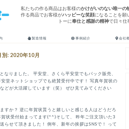
私たちの作る商品はお客様の
かけがいのない唯一の
作る商品でお客様が
ハッピーな笑顔
になることを願
トーに
奉仕と感謝の精神
で日々仕
内
製造情報
事例紹介
会社
月別: 2020年10月
始となりました。 平安堂、さくら平安堂でもパック販売、
平安堂ネットショップでも絶賛受付中です！ 写真年賀状の
などが大活躍しています（笑） ぜひ見てみてください
ますか？ 逆に年賀状貰うと嬉しいと感じる人はどうだろ
賀状受付始まってます(^^)そして、 昨年ご注文頂いた3
らせて頂きました！ 例年、新年の挨拶はSNSで！ って