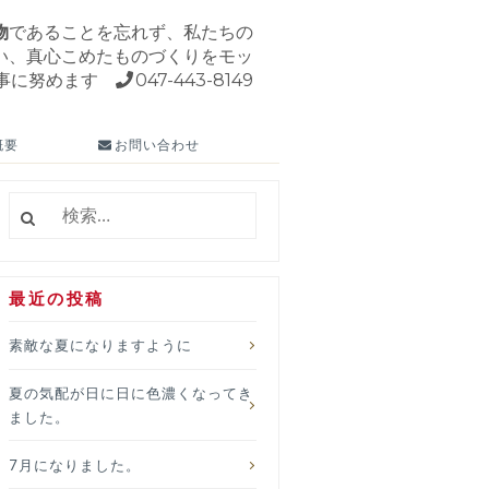
物
であることを忘れず、私たちの
い、真心こめたものづくりをモッ
事に努めます
047-443-8149
概要
お問い合わせ
検
索:
最近の投稿
素敵な夏になりますように
夏の気配が日に日に色濃くなってき
ました。
7月になりました。