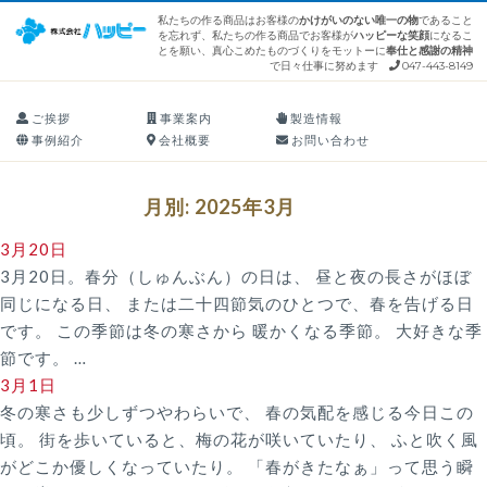
S
私たちの作る商品はお客様の
かけがいのない唯一の物
であること
を忘れず、私たちの作る商品でお客様が
ハッピーな笑顔
になるこ
k
とを願い、真心こめたものづくりをモットーに
奉仕と感謝の精神
i
で日々仕事に努めます
047-443-8149
p
ご挨拶
事業案内
製造情報
t
事例紹介
会社概要
お問い合わせ
o
c
o
月別: 2025年3月
n
3月20日
t
3月20日。春分（しゅんぶん）の日は、 昼と夜の長さがほぼ
e
同じになる日、 または二十四節気のひとつで、春を告げる日
n
です。 この季節は冬の寒さから 暖かくなる季節。 大好きな季
t
節です。 …
3月1日
冬の寒さも少しずつやわらいで、 春の気配を感じる今日この
頃。 街を歩いていると、梅の花が咲いていたり、 ふと吹く風
がどこか優しくなっていたり。 「春がきたなぁ」って思う瞬